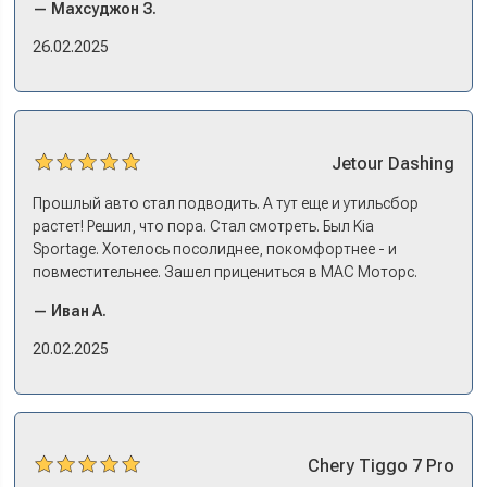
— Махсуджон З.
в документах порядок. И кредит дали без проблем. И
еще ОСАГО и КАСКО оформили. Зато на выдаче такие
26.02.2025
эмоции. Ну, еле сдержался. Красивая машина!
Jetour
Dashing
Прошлый авто стал подводить. А тут еще и утильсбор
растет! Решил, что пора. Стал смотреть. Был Kia
Sportage. Хотелось посолиднее, покомфортнее - и
повместительнее. Зашел прицениться в МАС Моторс.
Менеджер предложил «выбрать спиной». Сел в Дашинг -
— Иван А.
и прям мое! Даже не скажешь, что «китаец». Прям не
вылезая из него и порешали. Спортэйдж в трейд-ин
20.02.2025
забрали, я его пригнал на следующий день. Все быстро
оформили, и готово.
Chery
Tiggo 7 Pro