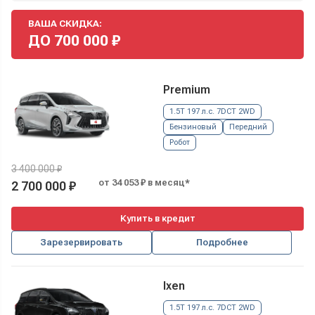
ВАША СКИДКА:
ДО
700 000
₽
Premium
1.5T 197 л.с. 7DCT 2WD
Бензиновый
Передний
Робот
3 400 000 ₽
от 34 053 ₽ в месяц*
2 700 000 ₽
Купить в кредит
Зарезервировать
Подробнее
Ixen
1.5T 197 л.с. 7DCT 2WD