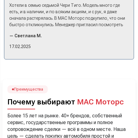
Хотели в семью седьмой Чери Тиго. Модель много где
есть, и в наличии, и по всяким акциям, и с рук, я даже
сначала растерялась. В МАС Моторс подкупило, что они
быстро откликнулись. Менеджер пригласил посмотреть
комплектации в наличии, ну и просто посидеть в ней,
— Светлана М.
примериться. Нам тут недалеко, пришли в салон - и в тот
же день купили машину! Неожиданно, но довольны! Все
17.02.2025
прошло классно: посмотрели Чери, посмотрели другие
кроссоверы б/у в ту же цену, посидели, подумали,
посчитали с кредитным специалистом. Анечку мы,
наверно, часа два мучили вопросами). Решили, что
лучше немного переплатить за новую, зато без пробега.
Наша Тигоша уже нас радует! Спасибо нашему
менеджеру Сергею, профессионал своего дела!
Преимущества
Почему выбирают
МАС Моторс
Более 15 лет на рынке. 40+ брендов, собственный
сервис, государственные программы и полное
сопровождение сделки — всё в одном месте. Наша
цель — сделать покупку автомобиля простой и