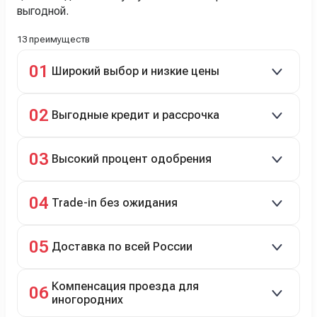
выгодной.
13 преимуществ
01
Широкий выбор и низкие цены
Скидки до 40%, более 40 брендов, новые и
02
Выгодные кредит и рассрочка
подержанные авто.
Кредит до 8 лет под 4,9% (до 3,5 млн руб.),
03
Высокий процент одобрения
рассрочка 0% на 2 года при первом взносе 35–50%.
98% заявок на кредит успешно одобряются.
04
Trade-in без ожидания
Зачёт рыночной стоимости старого авто сразу.
05
Доставка по всей России
Автовозом, Ж/Д, морем или перегоном водителем.
Компенсация проезда для
06
иногородних