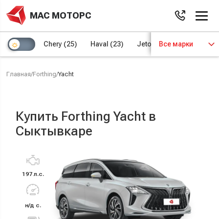
МАС МОТОРС
Chery
(25)
Haval
(23)
Jetour
Все марки
(8)
Kaiyi
(4)
Главная
/
Forthing
/
Yacht
Купить Forthing Yacht в
Сыктывкаре
197 л.с.
н/д с.