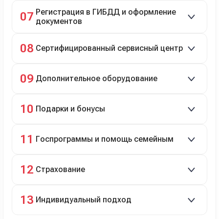
До 20 000 руб. при предъявлении билетов.
Регистрация в ГИБДД и оформление
07
документов
Полное сопровождение.
08
Сертифицированный сервисный центр
Гарантийное и постгарантийное ТО, кузовной и
09
Дополнительное оборудование
технический ремонт.
Дооснащение аксессуарами и оборудованием.
10
Подарки и бонусы
Комплект зимней резины в подарок, скидки по
11
Госпрограммы и помощь семейным
программе лояльности.
Скидки на первый или семейный автомобиль.
12
Страхование
Оформление ОСАГО и КАСКО с приятными
13
Индивидуальный подход
бонусами для клиентов.