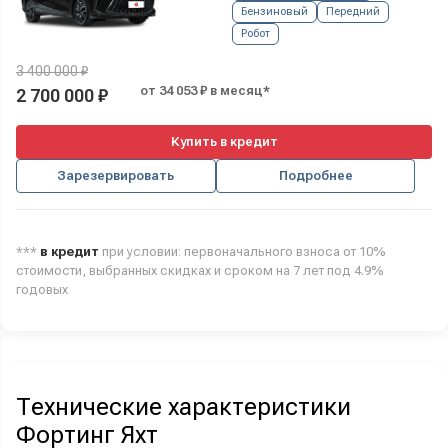
Бензиновый
Передний
Робот
3 400 000 ₽
от 34 053 ₽ в месяц*
2 700 000 ₽
Купить в кредит
Зарезервировать
Подробнее
***
в кредит
при условии: первоначального взноса от 10%
стоимости, выбранных скидках и сроком на 7 лет под 4.9%
годовых
Технические характеристики
Фортинг Яхт