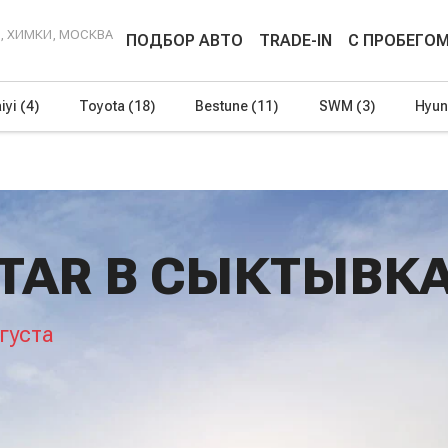
Г, ХИМКИ, МОСКВА
ПОДБОР АВТО
TRADE-IN
С ПРОБЕГО
iyi
(4)
Toyota
(18)
Bestune
(11)
SWM
(3)
Hyun
TAR В СЫКТЫВК
густа