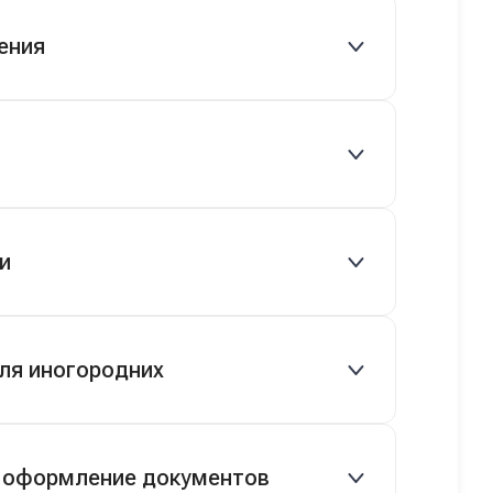
 руб.), рассрочка 0% на 2 года при
ения
ряются.
вто сразу.
и
ом водителем.
ля иногородних
етов.
 оформление документов