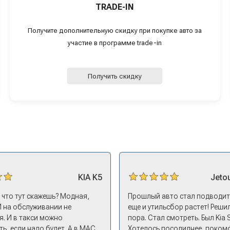
TRADE-IN
Получите дополнительную скидку при покупке авто за
участие в программе trade-in
Получить скидку
KIA
K5
Jeto
, что тут скажешь? Модная,
Прошлый авто стал подводить
И на обслуживании не
еще и утильсбор растет! Решил
. И в такси можно
пора. Стал смотреть. Был Kia 
ь, если надо будет. А в МАС
Хотелось посолиднее, поком