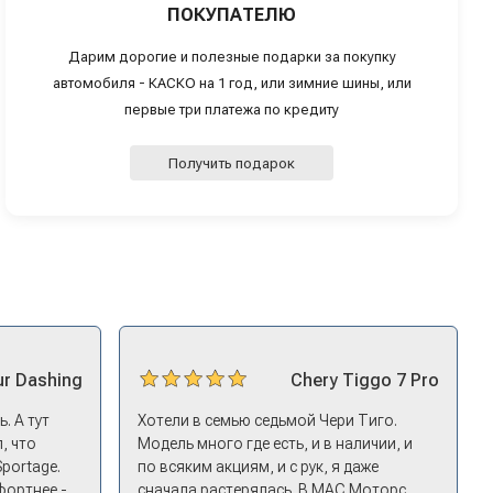
ПОКУПАТЕЛЮ
Дарим дорогие и полезные подарки за покупку
автомобиля - КАСКО на 1 год, или зимние шины, или
первые три платежа по кредиту
Получить подарок
ur
Dashing
Chery
Tiggo 7 Pro
. А тут
Хотели в семью седьмой Чери Тиго.
, что
Модель много где есть, и в наличии, и
Sportage.
по всяким акциям, и с рук, я даже
фортнее -
сначала растерялась. В МАС Моторс