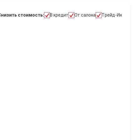
Снизить стоимость:
В кредит
От салона
Трейд-Ин