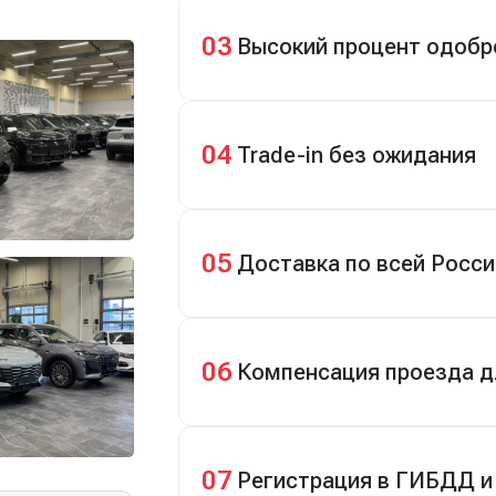
Кредит до 8 лет под 4,9% (до 3,5 млн
первом взносе 35–50%.
03
Высокий процент одобр
98% заявок на кредит успешно одоб
04
Trade-in без ожидания
Зачёт рыночной стоимости старого а
05
Доставка по всей Росси
Автовозом, Ж/Д, морем или перегон
06
Компенсация проезда д
До 20 000 руб. при предъявлении бил
07
Регистрация в ГИБДД и