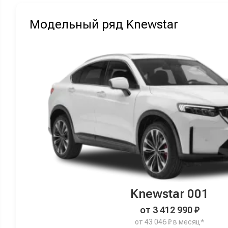
Модельный ряд Knewstar
Knewstar 001
от 3 412 990 ₽
от 43 046 ₽ в месяц*