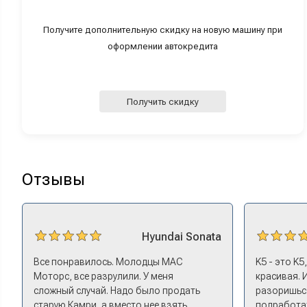
Получите дополнительную скидку на новую машину при
оформлении автокредита
Получить скидку
Отзывы
Hyundai
Sonata
Все понравилось. Молодцы МАС
K5 - это K5
Моторс, все разрулили. У меня
красивая. 
сложный случай. Надо было продать
разоришься
старую Камри, а вместо нее взять
подработат