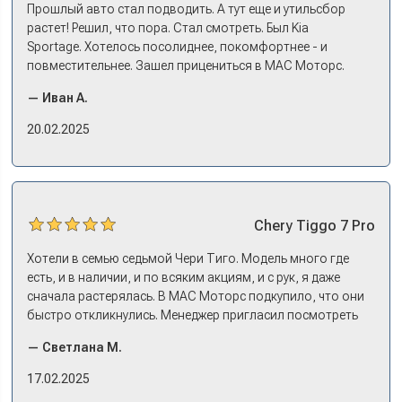
Прошлый авто стал подводить. А тут еще и утильсбор
растет! Решил, что пора. Стал смотреть. Был Kia
Sportage. Хотелось посолиднее, покомфортнее - и
повместительнее. Зашел прицениться в МАС Моторс.
Менеджер предложил «выбрать спиной». Сел в Дашинг -
— Иван А.
и прям мое! Даже не скажешь, что «китаец». Прям не
вылезая из него и порешали. Спортэйдж в трейд-ин
20.02.2025
забрали, я его пригнал на следующий день. Все быстро
оформили, и готово.
Chery
Tiggo 7 Pro
Хотели в семью седьмой Чери Тиго. Модель много где
есть, и в наличии, и по всяким акциям, и с рук, я даже
сначала растерялась. В МАС Моторс подкупило, что они
быстро откликнулись. Менеджер пригласил посмотреть
комплектации в наличии, ну и просто посидеть в ней,
— Светлана М.
примериться. Нам тут недалеко, пришли в салон - и в тот
же день купили машину! Неожиданно, но довольны! Все
17.02.2025
прошло классно: посмотрели Чери, посмотрели другие