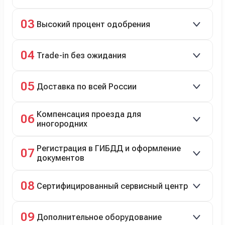
Кредит до 8 лет под 4,9% (до 3,5 млн руб.),
03
Высокий процент одобрения
рассрочка 0% на 2 года при первом взносе 35–50%.
98% заявок на кредит успешно одобряются.
04
Trade-in без ожидания
Зачёт рыночной стоимости старого авто сразу.
05
Доставка по всей России
Автовозом, Ж/Д, морем или перегоном водителем.
Компенсация проезда для
06
иногородних
До 20 000 руб. при предъявлении билетов.
Регистрация в ГИБДД и оформление
07
документов
Полное сопровождение.
08
Сертифицированный сервисный центр
Гарантийное и постгарантийное ТО, кузовной и
09
Дополнительное оборудование
технический ремонт.