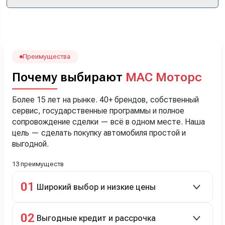
кроссоверы б/у в ту же цену, посидели, подумали,
посчитали с кредитным специалистом. Анечку мы,
наверно, часа два мучили вопросами). Решили, что
лучше немного переплатить за новую, зато без пробега.
Наша Тигоша уже нас радует! Спасибо нашему
менеджеру Сергею, профессионал своего дела!
Преимущества
Почему выбирают
МАС Моторс
Более 15 лет на рынке. 40+ брендов, собственный
сервис, государственные программы и полное
сопровождение сделки — всё в одном месте. Наша
цель — сделать покупку автомобиля простой и
выгодной.
13 преимуществ
01
Широкий выбор и низкие цены
Скидки до 40%, более 40 брендов, новые и
02
Выгодные кредит и рассрочка
подержанные авто.