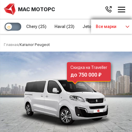
МАС МОТОРС
Chery
(25)
Haval
(23)
Jetour
Все марки
(8)
Kaiyi
(4)
Главная
/
Каталог Peugeot
Скидка на Traveller
до 750 000 ₽