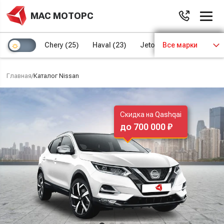
МАС МОТОРС
Chery
(25)
Haval
(23)
Jetour
Все марки
(8)
Kaiyi
(4)
Главная
/
Каталог Nissan
Скидка на Qashqai
до 700 000 ₽