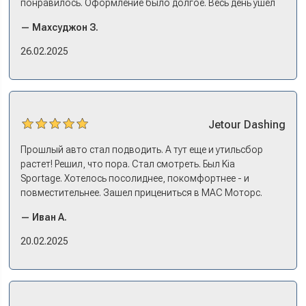
понравилось. Оформление было долгое. Весь день ушел
на покупку. Но это ладно. Посидели, кофе попили. Зато
— Махсуджон З.
в документах порядок. И кредит дали без проблем. И
еще ОСАГО и КАСКО оформили. Зато на выдаче такие
26.02.2025
эмоции. Ну, еле сдержался. Красивая машина!
Jetour
Dashing
Прошлый авто стал подводить. А тут еще и утильсбор
растет! Решил, что пора. Стал смотреть. Был Kia
Sportage. Хотелось посолиднее, покомфортнее - и
повместительнее. Зашел прицениться в МАС Моторс.
Менеджер предложил «выбрать спиной». Сел в Дашинг -
— Иван А.
и прям мое! Даже не скажешь, что «китаец». Прям не
вылезая из него и порешали. Спортэйдж в трейд-ин
20.02.2025
забрали, я его пригнал на следующий день. Все быстро
оформили, и готово.