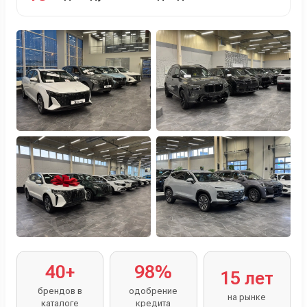
Персональный менеджер помогает с выбором и
оформлением.
40+
98%
15 лет
брендов в
одобрение
на рынке
каталоге
кредита