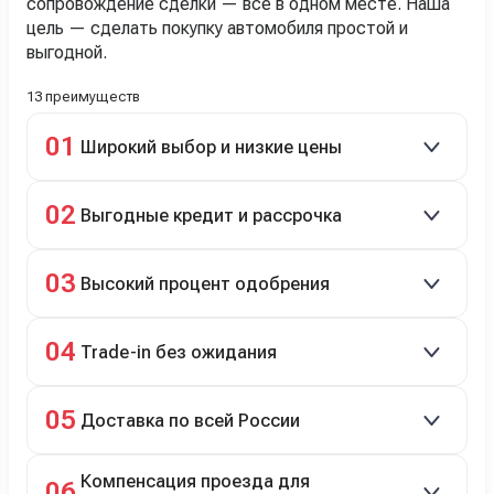
сопровождение сделки — всё в одном месте. Наша
цель — сделать покупку автомобиля простой и
выгодной.
13 преимуществ
01
Широкий выбор и низкие цены
Скидки до 40%, более 40 брендов, новые и
02
Выгодные кредит и рассрочка
подержанные авто.
Кредит до 8 лет под 4,9% (до 3,5 млн руб.),
03
Высокий процент одобрения
рассрочка 0% на 2 года при первом взносе 35–50%.
98% заявок на кредит успешно одобряются.
04
Trade-in без ожидания
Зачёт рыночной стоимости старого авто сразу.
05
Доставка по всей России
Автовозом, Ж/Д, морем или перегоном водителем.
Компенсация проезда для
06