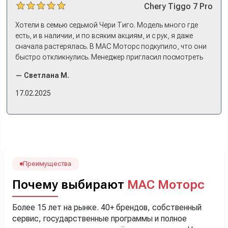
Chery
Tiggo 7 Pro
Хотели в семью седьмой Чери Тиго. Модель много где
есть, и в наличии, и по всяким акциям, и с рук, я даже
сначала растерялась. В МАС Моторс подкупило, что они
быстро откликнулись. Менеджер пригласил посмотреть
комплектации в наличии, ну и просто посидеть в ней,
— Светлана М.
примериться. Нам тут недалеко, пришли в салон - и в тот
же день купили машину! Неожиданно, но довольны! Все
17.02.2025
прошло классно: посмотрели Чери, посмотрели другие
кроссоверы б/у в ту же цену, посидели, подумали,
посчитали с кредитным специалистом. Анечку мы,
наверно, часа два мучили вопросами). Решили, что
лучше немного переплатить за новую, зато без пробега.
Наша Тигоша уже нас радует! Спасибо нашему
менеджеру Сергею, профессионал своего дела!
Преимущества
Почему выбирают
МАС Моторс
Более 15 лет на рынке. 40+ брендов, собственный
сервис, государственные программы и полное