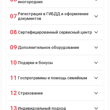
иногородних
До 20 000 руб. при предъявлении билетов.
Регистрация в ГИБДД и оформление
07
документов
Полное сопровождение.
08
Сертифицированный сервисный центр
Гарантийное и постгарантийное ТО, кузовной и
09
Дополнительное оборудование
технический ремонт.
Дооснащение аксессуарами и оборудованием.
10
Подарки и бонусы
Комплект зимней резины в подарок, скидки по
11
Госпрограммы и помощь семейным
программе лояльности.
Скидки на первый или семейный автомобиль.
12
Страхование
Оформление ОСАГО и КАСКО с приятными
13
Индивидуальный подход
бонусами для клиентов.