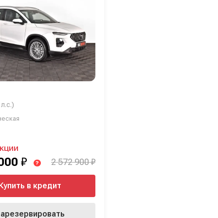
л.с.)
ческая
АКЦИИ
 000
₽
2 572 900 ₽
?
Купить в кредит
арезервировать