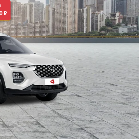
S
0 ₽