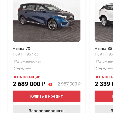
Haima 7X
Haima 8S
1.6 AT (195 л.с.)
1.6 AT (195 
Автоматическая
Автомати
Передний
Передний
ЦЕНА ПО АКЦИИ
ЦЕНА ПО 
2 689 000
₽
2 339
2 957 900 ₽
?
Купить в кредит
Зарезервировать
З