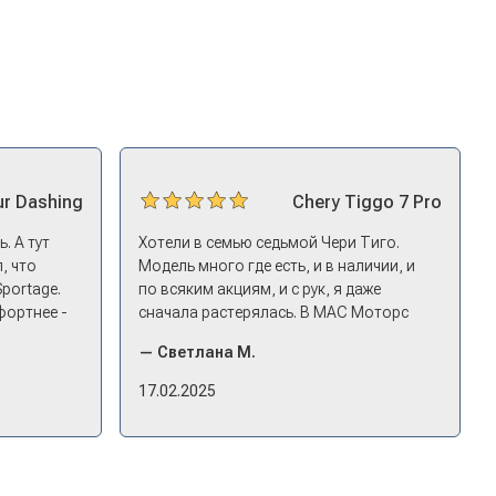
ur
Dashing
Chery
Tiggo 7 Pro
. А тут
Хотели в семью седьмой Чери Тиго.
, что
Модель много где есть, и в наличии, и
Sportage.
по всяким акциям, и с рук, я даже
фортнее -
сначала растерялась. В МАС Моторс
ицениться
подкупило, что они быстро
— Светлана М.
едложил
откликнулись. Менеджер пригласил
нг - и
посмотреть комплектации в наличии,
17.02.2025
то
ну и просто посидеть в ней,
 него и
примериться. Нам тут недалеко,
д-ин
пришли в салон - и в тот же день купили
ледующий
машину! Неожиданно, но довольны! Все