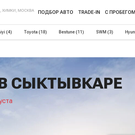
Г, ХИМКИ, МОСКВА
ПОДБОР АВТО
TRADE-IN
С ПРОБЕГО
iyi
(4)
Toyota
(18)
Bestune
(11)
SWM
(3)
Hyun
 В СЫКТЫВКАРЕ
уста