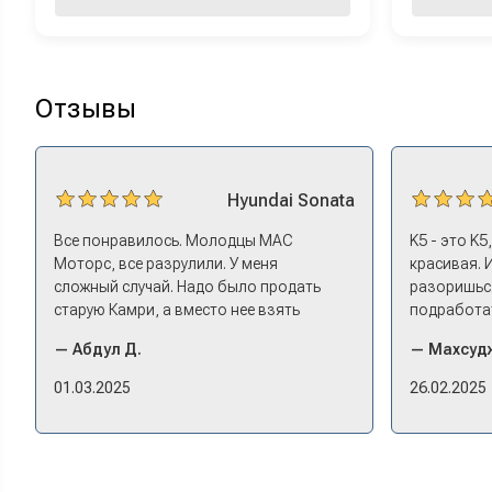
Отзывы
Hyundai
Sonata
Все понравилось. Молодцы МАС
K5 - это K5
Моторс, все разрулили. У меня
красивая. 
сложный случай. Надо было продать
разоришься
старую Камри, а вместо нее взять
подработат
машину того же класса помоложе,
Моторс мне
— Абдул Д.
— Махсудж
лучше немного б/у, чтоб подешевле. Ну
Оформление
и автокредит найти не с лошадиными
ушел на пок
01.03.2025
26.02.2025
процентами. И либо самому всем этим
Посидели, 
заниматься – а работать когда? Либо
документах
искать салон, где есть нормальный
проблем. 
трейд-ин. И чтобы выплату за старую
оформили. 