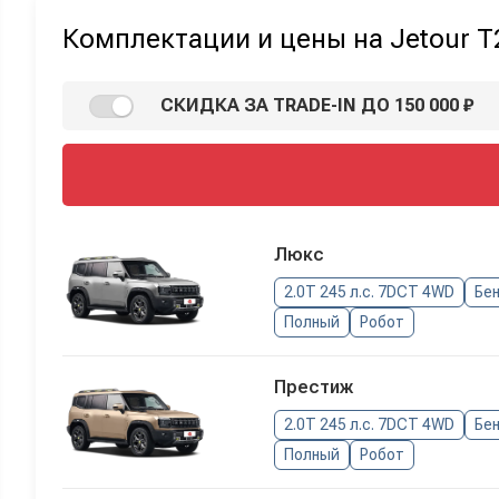
Комплектации и цены на Jetour T
СКИДКА ЗА TRADE-IN ДО 150 000 ₽
Люкс
2.0T 245 л.с. 7DCT 4WD
Бе
Полный
Робот
Престиж
2.0T 245 л.с. 7DCT 4WD
Бе
Полный
Робот