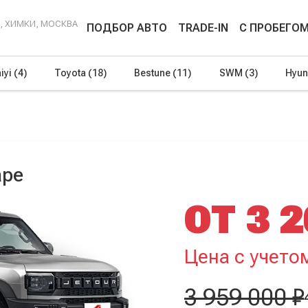
Г, ХИМКИ, МОСКВА
ПОДБОР АВТО
TRADE-IN
С ПРОБЕГО
iyi
(4)
Toyota
(18)
Bestune
(11)
SWM
(3)
Hyun
аре
ОТ 3 2
Цена с учето
3 959 000 ₽