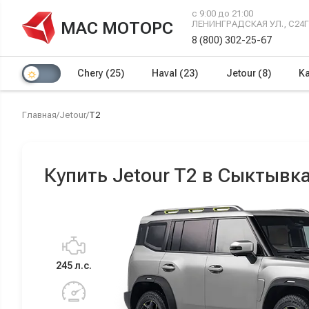
с 9:00 до 21:00
МАС МОТОРС
ЛЕНИНГРАДСКАЯ УЛ., С24
8 (800) 302-25-67
Chery
(25)
Haval
(23)
Jetour
(8)
Ka
Главная
/
Jetour
/
T2
Купить Jetour T2 в Сыктывк
245 л.с.