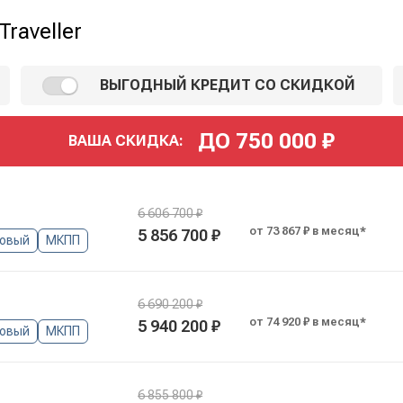
raveller
ВЫГОДНЫЙ КРЕДИТ СО СКИДКОЙ
ДО
750 000
₽
ВАША СКИДКА:
6 606 700 ₽
от 73 867 ₽ в месяц*
5 856 700 ₽
новый
МКПП
6 690 200 ₽
от 74 920 ₽ в месяц*
5 940 200 ₽
новый
МКПП
6 855 800 ₽