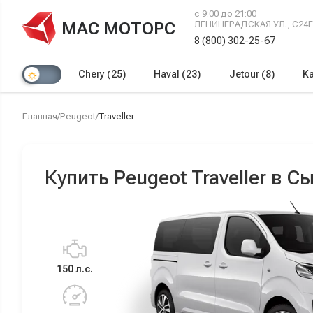
с 9:00 до 21:00
МАС МОТОРС
ЛЕНИНГРАДСКАЯ УЛ., С24
8 (800) 302-25-67
Chery
(25)
Haval
(23)
Jetour
(8)
Ka
Главная
/
Peugeot
/
Traveller
Купить Peugeot Traveller в 
150 л.с.