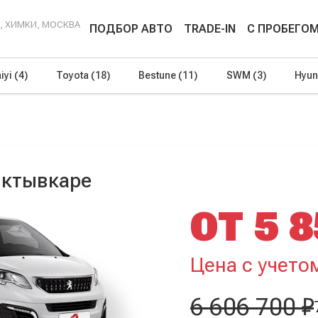
Г, ХИМКИ, МОСКВА
ПОДБОР АВТО
TRADE-IN
С ПРОБЕГО
iyi
(4)
Toyota
(18)
Bestune
(11)
SWM
(3)
Hyun
Сыктывкаре
ОТ 5 8
Цена с учето
6 606 700 ₽