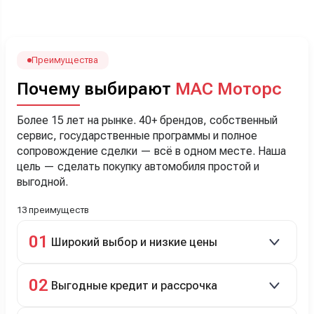
посчитали с кредитным специалистом. Анечку мы,
наверно, часа два мучили вопросами). Решили, что
лучше немного переплатить за новую, зато без пробега.
Наша Тигоша уже нас радует! Спасибо нашему
менеджеру Сергею, профессионал своего дела!
Преимущества
Почему выбирают
МАС Моторс
Более 15 лет на рынке. 40+ брендов, собственный
сервис, государственные программы и полное
сопровождение сделки — всё в одном месте. Наша
цель — сделать покупку автомобиля простой и
выгодной.
13 преимуществ
01
Широкий выбор и низкие цены
Скидки до 40%, более 40 брендов, новые и
02
Выгодные кредит и рассрочка
подержанные авто.