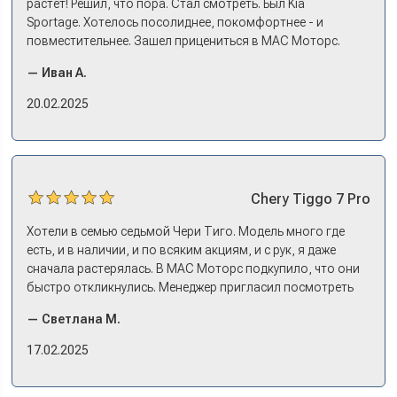
растет! Решил, что пора. Стал смотреть. Был Kia
Sportage. Хотелось посолиднее, покомфортнее - и
повместительнее. Зашел прицениться в МАС Моторс.
Менеджер предложил «выбрать спиной». Сел в Дашинг -
— Иван А.
и прям мое! Даже не скажешь, что «китаец». Прям не
вылезая из него и порешали. Спортэйдж в трейд-ин
20.02.2025
забрали, я его пригнал на следующий день. Все быстро
оформили, и готово.
Chery
Tiggo 7 Pro
Хотели в семью седьмой Чери Тиго. Модель много где
есть, и в наличии, и по всяким акциям, и с рук, я даже
сначала растерялась. В МАС Моторс подкупило, что они
быстро откликнулись. Менеджер пригласил посмотреть
комплектации в наличии, ну и просто посидеть в ней,
— Светлана М.
примериться. Нам тут недалеко, пришли в салон - и в тот
же день купили машину! Неожиданно, но довольны! Все
17.02.2025
прошло классно: посмотрели Чери, посмотрели другие
кроссоверы б/у в ту же цену, посидели, подумали,