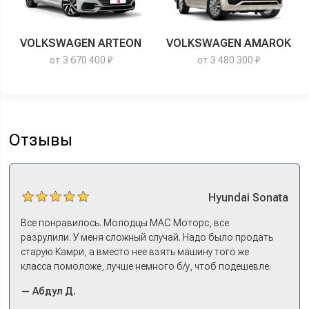
VOLKSWAGEN ARTEON
VOLKSWAGEN AMAROK
от 3 670 400 ₽
от 3 480 300 ₽
Отзывы
Hyundai
Sonata
Все понравилось. Молодцы МАС Моторс, все
разрулили. У меня сложный случай. Надо было продать
старую Камри, а вместо нее взять машину того же
класса помоложе, лучше немного б/у, чтоб подешевле.
Ну и автокредит найти не с лошадиными процентами. И
— Абдул Д.
либо самому всем этим заниматься – а работать когда?