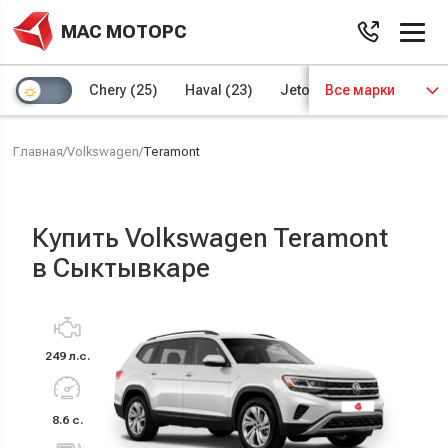
МАС МОТОРС
Chery
(25)
Haval
(23)
Jetour
Все марки
(8)
Kaiyi
(4)
Главная
/
Volkswagen
/
Teramont
Купить Volkswagen Teramont
в Сыктывкаре
249 л.с.
8.6 с.