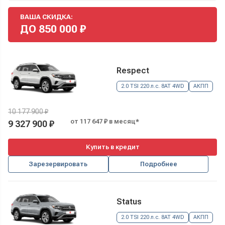
ВАША СКИДКА:
ДО
850 000
₽
Respect
2.0 TSI 220 л.с. 8AT 4WD
АКПП
10 177 900 ₽
от 117 647 ₽ в месяц*
9 327 900 ₽
Купить в кредит
Зарезервировать
Подробнее
Status
2.0 TSI 220 л.с. 8AT 4WD
АКПП