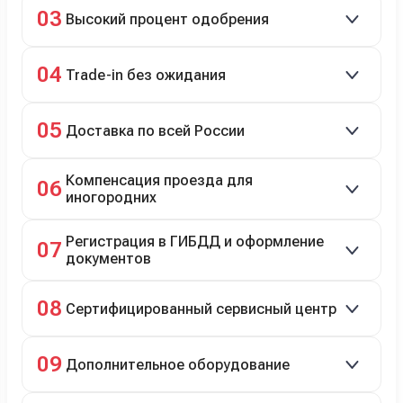
Кредит до 8 лет под 4,9% (до 3,5 млн руб.),
03
Высокий процент одобрения
рассрочка 0% на 2 года при первом взносе 35–50%.
98% заявок на кредит успешно одобряются.
04
Trade-in без ожидания
Зачёт рыночной стоимости старого авто сразу.
05
Доставка по всей России
Автовозом, Ж/Д, морем или перегоном водителем.
Компенсация проезда для
06
иногородних
До 20 000 руб. при предъявлении билетов.
Регистрация в ГИБДД и оформление
07
документов
Полное сопровождение.
08
Сертифицированный сервисный центр
Гарантийное и постгарантийное ТО, кузовной и
09
Дополнительное оборудование
технический ремонт.
Дооснащение аксессуарами и оборудованием.