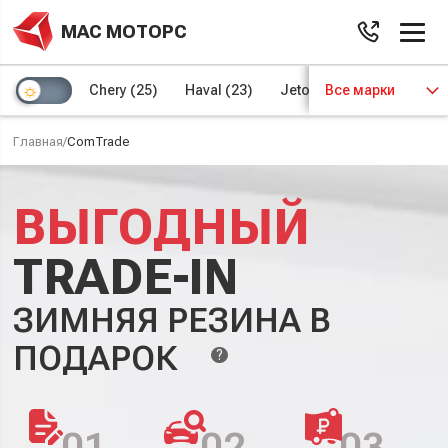
МАС МОТОРС
Chery
(25)
Haval
(23)
Jetour
Все марки
(8)
Kaiyi
(4)
Главная
/
ComTrade
ВЫГОДНЫЙ
TRADE-IN
ЗИМНЯЯ РЕЗИНА В
ПОДАРОК
?
01
02
03