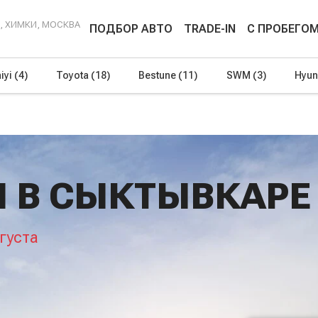
Г, ХИМКИ, МОСКВА
ПОДБОР АВТО
TRADE-IN
С ПРОБЕГО
iyi
(4)
Toyota
(18)
Bestune
(11)
SWM
(3)
Hyun
 В СЫКТЫВКАРЕ
густа