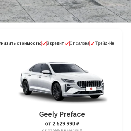
Снизить стоимость:
В кредит
От салона
Трейд-Ин
Geely Preface
от 2 629 990 ₽
от 41 999 ₽ в месяц*