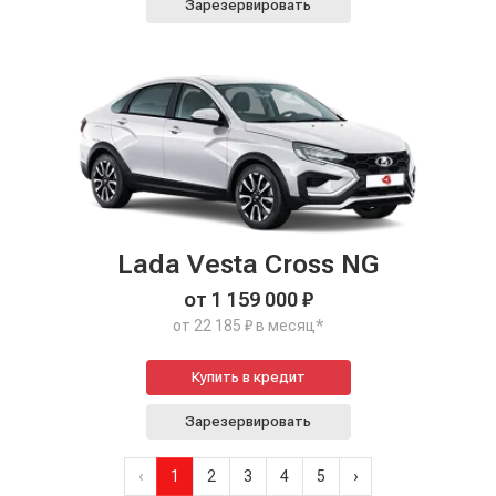
Зарезервировать
Lada Vesta Cross NG
от 1 159 000 ₽
от 22 185 ₽ в месяц*
Купить в кредит
Зарезервировать
‹
1
2
3
4
5
›