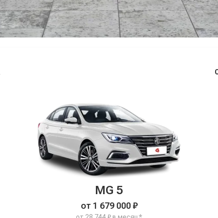
е
MG 5
от 1 679 000 ₽
от 28 744 ₽ в месяц*