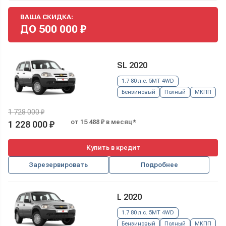
ВАША СКИДКА:
ДО
500 000
₽
SL 2020
1.7 80 л.с. 5MT 4WD
Бензиновый
Полный
МКПП
1 728 000 ₽
от 15 488 ₽ в месяц*
1 228 000 ₽
Купить в кредит
Зарезервировать
Подробнее
L 2020
1.7 80 л.с. 5MT 4WD
Бензиновый
Полный
МКПП