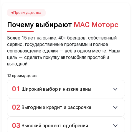
лучше немного переплатить за новую, зато без пробега.
Наша Тигоша уже нас радует! Спасибо нашему
менеджеру Сергею, профессионал своего дела!
Преимущества
Почему выбирают
МАС Моторс
Более 15 лет на рынке. 40+ брендов, собственный
сервис, государственные программы и полное
сопровождение сделки — всё в одном месте. Наша
цель — сделать покупку автомобиля простой и
выгодной.
13 преимуществ
01
Широкий выбор и низкие цены
Скидки до 40%, более 40 брендов, новые и
02
Выгодные кредит и рассрочка
подержанные авто.
Кредит до 8 лет под 4,9% (до 3,5 млн руб.),
03
Высокий процент одобрения
рассрочка 0% на 2 года при первом взносе 35–50%.