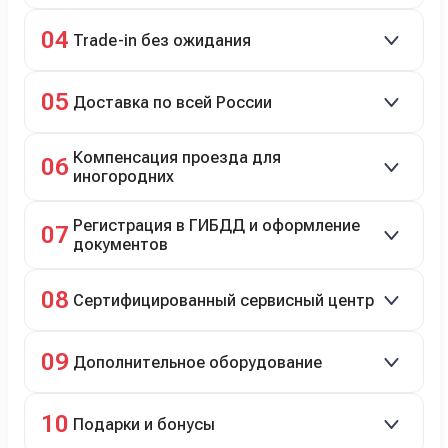
98% заявок на кредит успешно одобряются.
04
Trade-in без ожидания
Зачёт рыночной стоимости старого авто сразу.
05
Доставка по всей России
Автовозом, Ж/Д, морем или перегоном водителем.
Компенсация проезда для
06
иногородних
До 20 000 руб. при предъявлении билетов.
Регистрация в ГИБДД и оформление
07
документов
Полное сопровождение.
08
Сертифицированный сервисный центр
Гарантийное и постгарантийное ТО, кузовной и
09
Дополнительное оборудование
технический ремонт.
Дооснащение аксессуарами и оборудованием.
10
Подарки и бонусы