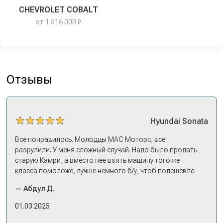
CHEVROLET COBALT
от 1 516 000 ₽
Отзывы
Hyundai
Sonata
Все понравилось. Молодцы МАС Моторс, все
разрулили. У меня сложный случай. Надо было продать
старую Камри, а вместо нее взять машину того же
класса помоложе, лучше немного б/у, чтоб подешевле.
Ну и автокредит найти не с лошадиными процентами. И
— Абдул Д.
либо самому всем этим заниматься – а работать когда?
Либо искать салон, где есть нормальный трейд-ин. И
01.03.2025
чтобы выплату за старую машину наличкой на руки. Или