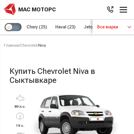
МАС МОТОРС
Chery
(25)
Haval
(23)
Jetour
Все марки
(8)
Kaiyi
(4)
Главная
/
Chevrolet
/
Niva
Купить Chevrolet Niva в
Сыктывкаре
80 л.с.
19 с.