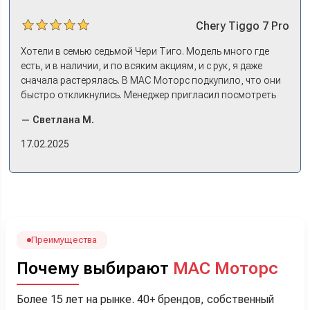
Chery
Tiggo 7 Pro
Хотели в семью седьмой Чери Тиго. Модель много где
есть, и в наличии, и по всяким акциям, и с рук, я даже
сначала растерялась. В МАС Моторс подкупило, что они
быстро откликнулись. Менеджер пригласил посмотреть
комплектации в наличии, ну и просто посидеть в ней,
— Светлана М.
примериться. Нам тут недалеко, пришли в салон - и в тот
же день купили машину! Неожиданно, но довольны! Все
17.02.2025
прошло классно: посмотрели Чери, посмотрели другие
кроссоверы б/у в ту же цену, посидели, подумали,
посчитали с кредитным специалистом. Анечку мы,
наверно, часа два мучили вопросами). Решили, что
лучше немного переплатить за новую, зато без пробега.
Наша Тигоша уже нас радует! Спасибо нашему
менеджеру Сергею, профессионал своего дела!
Преимущества
Почему выбирают
МАС Моторс
Более 15 лет на рынке. 40+ брендов, собственный