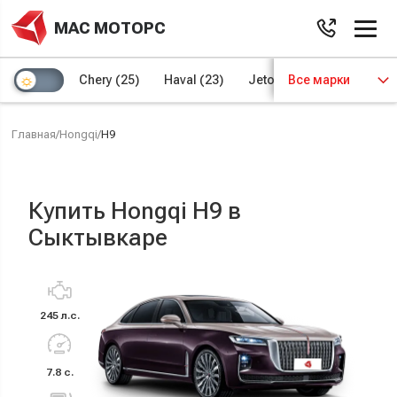
МАС МОТОРС
Chery
(25)
Haval
(23)
Jetour
Все марки
(8)
Kaiyi
(4)
Главная
/
Hongqi
/
H9
Купить Hongqi H9 в
Сыктывкаре
245 л.с.
7.8 с.