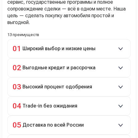
сервис, государственные программы и полное
сопровождение сделки — всё в одном месте. Наша
цель — сделать покупку автомобиля простой и
выгодной.
13 преимуществ
01
Широкий выбор и низкие цены
Скидки до 40%, более 40 брендов, новые и
02
Выгодные кредит и рассрочка
подержанные авто.
Кредит до 8 лет под 4,9% (до 3,5 млн руб.),
03
Высокий процент одобрения
рассрочка 0% на 2 года при первом взносе 35–50%.
98% заявок на кредит успешно одобряются.
04
Trade-in без ожидания
Зачёт рыночной стоимости старого авто сразу.
05
Доставка по всей России
Автовозом, Ж/Д, морем или перегоном водителем.