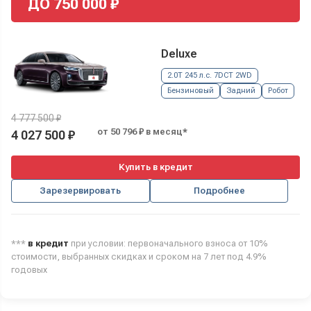
ДО
750 000
₽
Deluxe
2.0T 245 л.с. 7DCT 2WD
Бензиновый
Задний
Робот
4 777 500 ₽
от 50 796 ₽ в месяц*
4 027 500 ₽
Купить в кредит
Зарезервировать
Подробнее
***
в кредит
при условии: первоначального взноса от 10%
стоимости, выбранных скидках и сроком на 7 лет под 4.9%
годовых