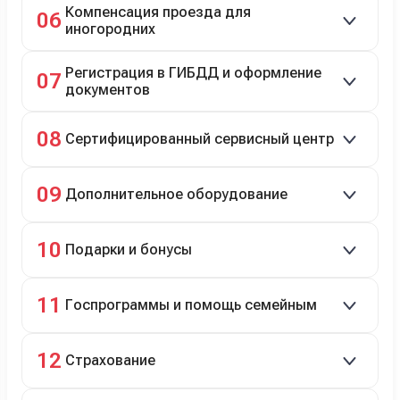
Компенсация проезда для
06
иногородних
До 20 000 руб. при предъявлении билетов.
Регистрация в ГИБДД и оформление
07
документов
Полное сопровождение.
08
Сертифицированный сервисный центр
Гарантийное и постгарантийное ТО, кузовной и
09
Дополнительное оборудование
технический ремонт.
Дооснащение аксессуарами и оборудованием.
10
Подарки и бонусы
Комплект зимней резины в подарок, скидки по
11
Госпрограммы и помощь семейным
программе лояльности.
Скидки на первый или семейный автомобиль.
12
Страхование
Оформление ОСАГО и КАСКО с приятными