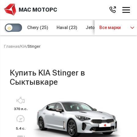
МАС МОТОРС
Chery
(25)
Haval
(23)
Jetour
Все марки
(8)
Kaiyi
(4)
Главная
/
KIA
/
Stinger
Купить KIA Stinger в
Сыктывкаре
370 л.с.
5.4 с.