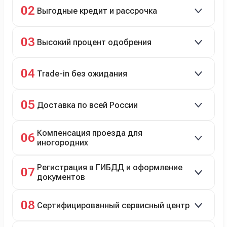
Скидки до 40%, более 40 брендов, новые и
02
Выгодные кредит и рассрочка
подержанные авто.
Кредит до 8 лет под 4,9% (до 3,5 млн руб.),
03
Высокий процент одобрения
рассрочка 0% на 2 года при первом взносе 35–50%.
98% заявок на кредит успешно одобряются.
04
Trade-in без ожидания
Зачёт рыночной стоимости старого авто сразу.
05
Доставка по всей России
Автовозом, Ж/Д, морем или перегоном водителем.
Компенсация проезда для
06
иногородних
До 20 000 руб. при предъявлении билетов.
Регистрация в ГИБДД и оформление
07
документов
Полное сопровождение.
08
Сертифицированный сервисный центр
Гарантийное и постгарантийное ТО, кузовной и