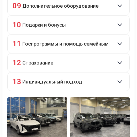
09
Дополнительное оборудование
технический ремонт.
Дооснащение аксессуарами и оборудованием.
10
Подарки и бонусы
Комплект зимней резины в подарок, скидки по
11
Госпрограммы и помощь семейным
программе лояльности.
Скидки на первый или семейный автомобиль.
12
Страхование
Оформление ОСАГО и КАСКО с приятными
13
Индивидуальный подход
бонусами для клиентов.
Персональный менеджер помогает с выбором и
оформлением.