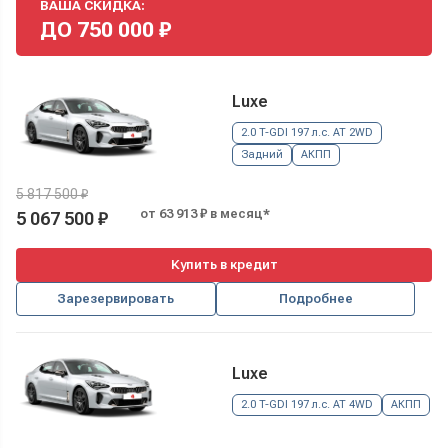
ВАША СКИДКА:
ДО
750 000
₽
Luxe
2.0 T-GDI 197 л.с. AT 2WD
Задний
АКПП
5 817 500 ₽
от 63 913 ₽ в месяц*
5 067 500 ₽
Купить в кредит
Зарезервировать
Подробнее
Luxe
2.0 T-GDI 197 л.с. AT 4WD
АКПП