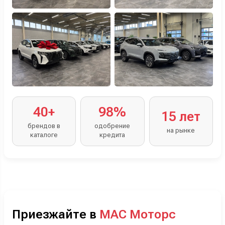
40+
98%
15 лет
брендов в
одобрение
на рынке
каталоге
кредита
Приезжайте в
МАС Моторс