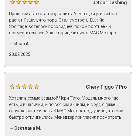
Jetour
Dashing
Прошлый авто стал подводить. А тут еще и утильсбор
растет! Решил, что пора. Стал смотреть. Был Kia
Sportage. Хотелось посолиднее, покомфортнее - и
повместительнее. Зашел прицениться в МАС Моторс.
Менеджер предложил «выбрать спиной». Сел в Дашинг -
— Иван А.
и прям мое! Даже не скажешь, что «китаец». Прям не
вылезая из него и порешали. Спортэйдж в трейд-ин
20.02.2025
забрали, я его пригнал на следующий день. Все быстро
оформили, и готово.
Chery
Tiggo 7 Pro
Хотели в семью седьмой Чери Тиго. Модель много где
есть, и в наличии, и по всяким акциям, и с рук, я даже
сначала растерялась. В МАС Моторс подкупило, что они
быстро откликнулись. Менеджер пригласил посмотреть
комплектации в наличии, ну и просто посидеть в ней,
— Светлана М.
примериться. Нам тут недалеко, пришли в салон - и в тот