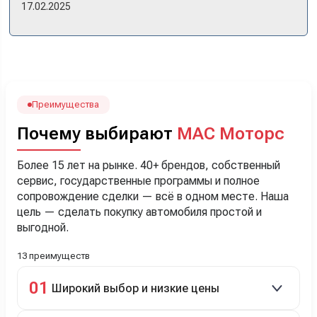
же день купили машину! Неожиданно, но довольны! Все
17.02.2025
прошло классно: посмотрели Чери, посмотрели другие
кроссоверы б/у в ту же цену, посидели, подумали,
посчитали с кредитным специалистом. Анечку мы,
наверно, часа два мучили вопросами). Решили, что
лучше немного переплатить за новую, зато без пробега.
Наша Тигоша уже нас радует! Спасибо нашему
менеджеру Сергею, профессионал своего дела!
Преимущества
Почему выбирают
МАС Моторс
Более 15 лет на рынке. 40+ брендов, собственный
сервис, государственные программы и полное
сопровождение сделки — всё в одном месте. Наша
цель — сделать покупку автомобиля простой и
выгодной.
13 преимуществ
01
Широкий выбор и низкие цены